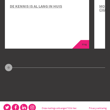
DE KENNIS IS AL LANG IN HUIS
MOBIL
CHAR
blog
Onze mailings ontvangen? Klik hier.
Privacyverklaring