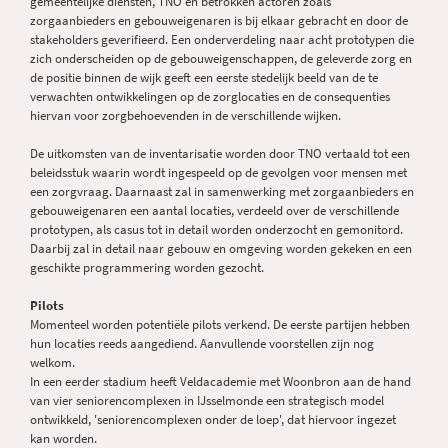
gemeentelijke diensten, TNO en betrokken actoren zoals
zorgaanbieders en gebouweigenaren is bij elkaar gebracht en door de
stakeholders geverifieerd. Een onderverdeling naar acht prototypen die
zich onderscheiden op de gebouweigenschappen, de geleverde zorg en
de positie binnen de wijk geeft een eerste stedelijk beeld van de te
verwachten ontwikkelingen op de zorglocaties en de consequenties
hiervan voor zorgbehoevenden in de verschillende wijken.
De uitkomsten van de inventarisatie worden door TNO vertaald tot een
beleidsstuk waarin wordt ingespeeld op de gevolgen voor mensen met
een zorgvraag. Daarnaast zal in samenwerking met zorgaanbieders en
gebouweigenaren een aantal locaties, verdeeld over de verschillende
prototypen, als casus tot in detail worden onderzocht en gemonitord.
Daarbij zal in detail naar gebouw en omgeving worden gekeken en een
geschikte programmering worden gezocht.
Pilots
Momenteel worden potentiële pilots verkend. De eerste partijen hebben
hun locaties reeds aangediend. Aanvullende voorstellen zijn nog
welkom.
In een eerder stadium heeft Veldacademie met Woonbron aan de hand
van vier seniorencomplexen in IJsselmonde een strategisch model
ontwikkeld, 'seniorencomplexen onder de loep', dat hiervoor ingezet
kan worden.