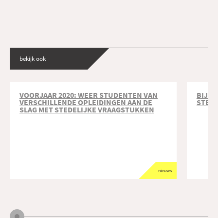
bekijk ook
VOORJAAR 2020: WEER STUDENTEN VAN
BIJNA
VERSCHILLENDE OPLEIDINGEN AAN DE
STED
SLAG MET STEDELIJKE VRAAGSTUKKEN
nieuws