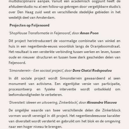
multidisciplinaire aanpak. Vanuit een academisch oogpunt heeft de
afstudeerstudio nu al een follow-up gekregen door vergelijkbare studio’s
over Den Haag zuid west en verschillende stedelijke gebieden in het
westelijk deel van Amsterdam.
Projecten op Feijenoord
‘ShopHouse Transformatie in Feijenoord’, door
Aman Poon
Dit project herintroduceert de voormalige combinatie van winkel en
huis in een negentiende-eeuws woonblok langs de Oranjeboomstraat.
Het resultaat is een versterkte verbinding tussen werken en leven, tussen
oude en nieuwer structuren en tussen twee sterk gescheiden delen van
Feijenoord.
‘Simonsterrein - Een sociaal project’, door
Dora Chatzi Rodopoulou
In dit sociale project wordt Simonsterrein gewaardeerd al seen
monument van activisme. Een eigentijdse versie van participatie,
procesontwerp en fysieke interventie wordt ontwikkeld om
leefomstandigheden te verbeteren.
‘Diversiteit: ideeen en uitvoering, Zinkerblock’, door
Alexandra Vlasova
De ongelijke waarde van twee verschillende delen die Zinkerblock
vormen wordt verenigd in dit project. Het negentiendeeeuwse karakter
van diversiteit wordt versterkt en gebruikt om het blok en de omgeving
naar een hoger niveau te brengen.