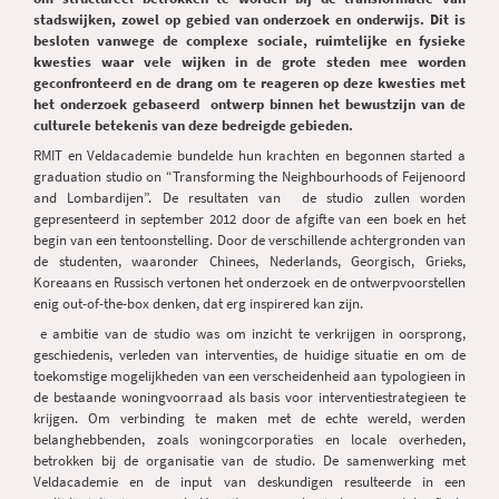
stadswijken, zowel op gebied van onderzoek en onderwijs. Dit is
besloten vanwege de complexe sociale, ruimtelijke en fysieke
kwesties waar vele wijken in de grote steden mee worden
geconfronteerd en de drang om te reageren op deze kwesties met
het onderzoek gebaseerd ontwerp binnen het bewustzijn van de
culturele betekenis van deze bedreigde gebieden.
RMIT en Veldacademie bundelde hun krachten en begonnen started a
graduation studio on “Transforming the Neighbourhoods of Feijenoord
and Lombardijen”. De resultaten van de studio zullen worden
gepresenteerd in september 2012 door de afgifte van een boek en het
begin van een tentoonstelling. Door de verschillende achtergronden van
de studenten, waaronder Chinees, Nederlands, Georgisch, Grieks,
Koreaans en Russisch vertonen het onderzoek en de ontwerpvoorstellen
enig out-of-the-box denken, dat erg inspirered kan zijn.
e ambitie van de studio was om inzicht te verkrijgen in oorsprong,
geschiedenis, verleden van interventies, de huidige situatie en om de
toekomstige mogelijkheden van een verscheidenheid aan typologieen in
de bestaande woningvoorraad als basis voor interventiestrategieen te
krijgen. Om verbinding te maken met de echte wereld, werden
belanghebbenden, zoals woningcorporaties en locale overheden,
betrokken bij de organisatie van de studio. De samenwerking met
Veldacademie en de input van deskundigen resulteerde in een