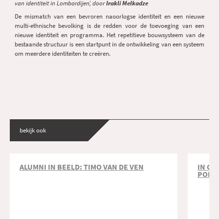
van identiteit in Lombardijen’, door
Irakli Melkadze
De mismatch van een bevroren naoorlogse identiteit en een nieuwe
multi-ethnische bevolking is de redden voor de toevoeging van een
nieuwe identiteit en programma. Het repetitieve bouwsysteem van de
bestaande structuur is een startpunt in de ontwikkeling van een systeem
om meerdere identiteiten te creëren.
bekijk ook
ALUMNI IN BEELD: TIMO VAN DE VEN
IN GE
PORT