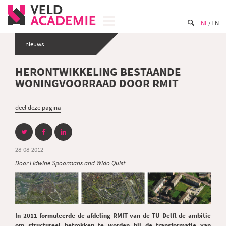
NL
EN
nieuws
HERONTWIKKELING BESTAANDE
WONINGVOORRAAD DOOR RMIT
deel deze pagina
28-08-2012
Door Lidwine Spoormans and Wido Quist
In 2011 formuleerde de afdeling RMIT van de TU Delft de ambitie
om structureel betrokken te worden bij de transformatie van