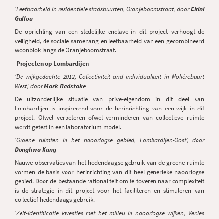
‘Leefbaarheid in residentiele stadsbuurten, Oranjeboomstraat’, door
Eirini
Gallou
De oprichting van een stedelijke enclave in dit project verhoogt de
veiligheid, de sociale samenang en leefbaarheid van een gecombineerd
woonblok langs de Oranjeboomstraat.
Projecten op Lombardijen
‘De wijkgedachte 2012, Collectiviteit and individualiteit in Molièrebuurt
West’, door
Mark Radstake
De uitzonderlijke situatie van prive-eigendom in dit deel van
Lombardijen is inspirerend voor de herinrichting van een wijk in dit
project. Ofwel verbeteren ofwel verminderen van collectieve ruimte
wordt getest in een laboratorium model.
‘Groene ruimten in het naoorlogse gebied, Lombardijen-Oost’, door
Donghwa Kang
Nauwe observaties van het hedendaagse gebruik van de groene ruimte
vormen de basis voor herinrichting van dit heel generieke naoorlogse
gebied. Door de bestaande rationaliteit om te toveren naar complexiteit
is de strategie in dit project voor het faciliteren en stimuleren van
collectief hedendaags gebruik.
‘Zelf-identificatie kwesties met het milieu in naoorlogse wijken, Verlies