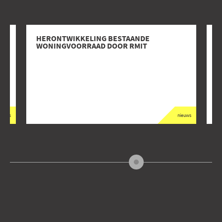
HERONTWIKKELING BESTAANDE
D
WONINGVOORRAAD DOOR RMIT
ieuws
nieuws