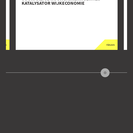
KATALYSATOR WIJKECONOMIE
W
ieuws
nieuws