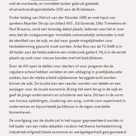
met de markante, en inmiddels buiten gebruik gestelde
afvalverbrandingsinstallatie (AVI) aan de Brielselaan.
Onder leiding van Patrick van der Klooster (AIR) en met input van
sprekers Maarten Struijs (architect AVI) , Ed Goverde, Otto Trienekens en
Paul Braams, vond een levendig debat plaats. Iedereen was het er over
eens dat de rookgasreiniger inmiddels onlosmakelijk verbonden is met
de identiteit van de wijk, en dat naar goede mogelijkheden voor
herbestemming gezocht moet worden. Antal Bos van de TU Delft is in
dit kader aan de Veldacademie een onderzoek gestart. Hij is in de eerste
plaats op zoek naar nieuwe banden met het bedrijfsleven.
Door de AVI open te stellen voor starters of voor jongeren die de
reguliere school hebben verlaten en een uitdaging in praktijkeducatie
zoeken, kan de relatie arbeid-wijkbewoner teruggebracht worden
binnen de wijk. De locatie kan een reactor worden van ideeën en een
aanjager voor de locale economie. Breng het werk terug in de wijk en
geef de jonge ondernemers en scholieren een kans. Dit kan in de vorm
van horeca opleidingen, clustering van zorg, ruimte voor experiment in
ondernemen en bijvoorbeeld jachtbouw in de eigen overdekte
binnenhaven.
De voortgang van de studie zal in het najaar gepresenteerd worden in
het kader van een reeks debatten rondom het thema herbestemming
industrieel erfgoed/lokale economie en werkgelegenheid georganiseerd