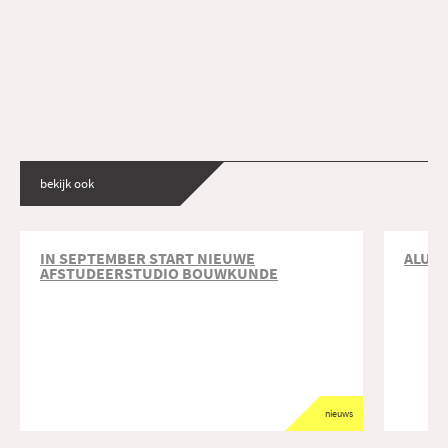
bekijk ook
IN SEPTEMBER START NIEUWE
ALUMN
AFSTUDEERSTUDIO BOUWKUNDE
nieuws