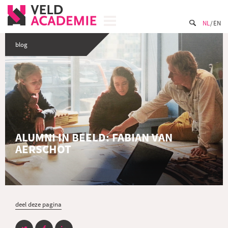
NL
EN
blog
ALUMNI IN BEELD: FABIAN VAN
AERSCHOT
deel deze pagina