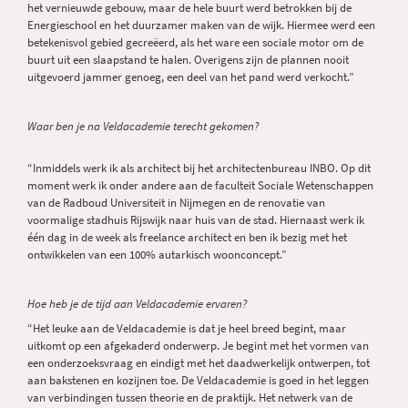
het vernieuwde gebouw, maar de hele buurt werd betrokken bij de
Energieschool en het duurzamer maken van de wijk. Hiermee werd een
betekenisvol gebied gecreëerd, als het ware een sociale motor om de
buurt uit een slaapstand te halen. Overigens zijn de plannen nooit
uitgevoerd jammer genoeg, een deel van het pand werd verkocht.”
Waar ben je na Veldacademie terecht gekomen?
“Inmiddels werk ik als architect bij het architectenbureau INBO. Op dit
moment werk ik onder andere aan de faculteit Sociale Wetenschappen
van de Radboud Universiteit in Nijmegen en de renovatie van
voormalige stadhuis Rijswijk naar huis van de stad. Hiernaast werk ik
één dag in de week als freelance architect en ben ik bezig met het
ontwikkelen van een 100% autarkisch woonconcept.”
Hoe heb je de tijd aan Veldacademie ervaren?
“Het leuke aan de Veldacademie is dat je heel breed begint, maar
uitkomt op een afgekaderd onderwerp. Je begint met het vormen van
een onderzoeksvraag en eindigt met het daadwerkelijk ontwerpen, tot
aan bakstenen en kozijnen toe. De Veldacademie is goed in het leggen
van verbindingen tussen theorie en de praktijk. Het netwerk van de