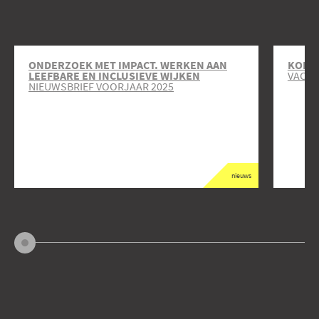
ONDERZOEK MET IMPACT. WERKEN AAN
KOM J
LEEFBARE EN INCLUSIEVE WIJKEN
VACAT
NIEUWSBRIEF VOORJAAR 2025
nieuws