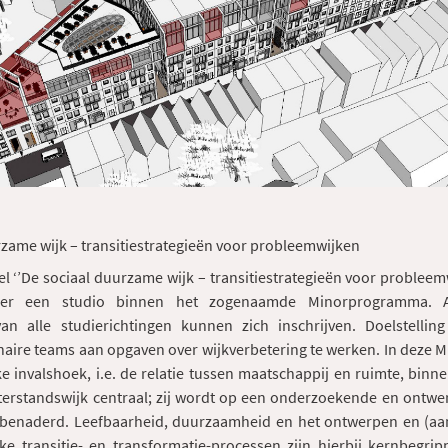
zame wijk – transitiestrategieën voor probleemwijken
el ‘’De sociaal duurzame wijk – transitiestrategieën voor probleem
ber een studio binnen het zogenaamde Minorprogramma. A
an alle studierichtingen kunnen zich inschrijven. Doelstelli
inaire teams aan opgaven over wijkverbetering te werken. In deze M
ke invalshoek, i.e. de relatie tussen maatschappij en ruimte, binn
terstandswijk centraal; zij wordt op een onderzoekende en ontwe
benaderd. Leefbaarheid, duurzaamheid en het ontwerpen en (aa
eke transitie- en transformatie-processen zijn hierbij kernbegri