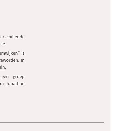
rschillende
ie.
emwijken” is
geworden. In
ein
.
 een groep
oor Jonathan