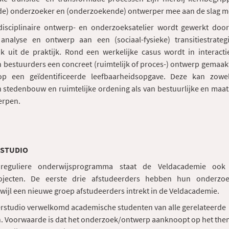
e) onderzoeker en (onderzoekende) ontwerper mee aan de slag m
rdisciplinaire ontwerp- en onderzoeksatelier wordt gewerkt doo
analyse en ontwerp aan een (sociaal-fysieke) transitiestrate
k uit de praktijk. Rond een werkelijke casus wordt in interacti
bestuurders een concreet (ruimtelijk of proces-) ontwerp gemaakt
p een geïdentificeerde leefbaarheidsopgave. Deze kan zowe
 stedenbouw en ruimtelijke ordening als van bestuurlijke en maat
erpen.
EERSTUDIO
reguliere onderwijsprogramma staat de Veldacademie oo
rojecten. De eerste drie afstudeerders hebben hun onderzoe
wijl een nieuwe groep afstudeerders intrekt in de Veldacademie.
erstudio verwelkomd academische studenten van alle gerelateerde
. Voorwaarde is dat het onderzoek/ontwerp aanknoopt op het the