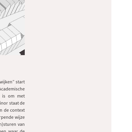
wijken” start
cademische
ng is om met
inor staat de
en de context
rpende wijze
n)sturen van
ppen waar de