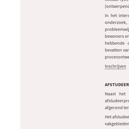
(ontwerpend
In het inte
onderzoek, 
probleemwij
bewoners en 
hebbende o
bevatten van
procesontw
Inschrijven
AFSTUD
Naast het 
afstudeerp
afgerond ter
Het afstude
vakgebieden