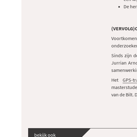
De her
(VERVOLG)
Voortkomen
onderzoeken
Sinds zijn d
Jurrian Arn
samenwerkin
Het
GPS-tr
masterstude
van de Bilt.
bekijk ook