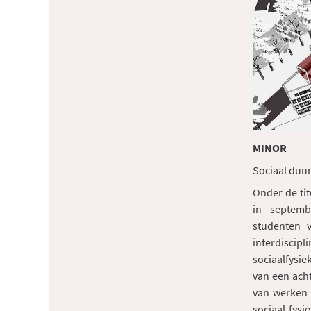
MINOR
Sociaal duur
Onder de tit
in septem
studenten v
interdiscipl
sociaalfysie
van een ach
van werken 
sociaal-fysi