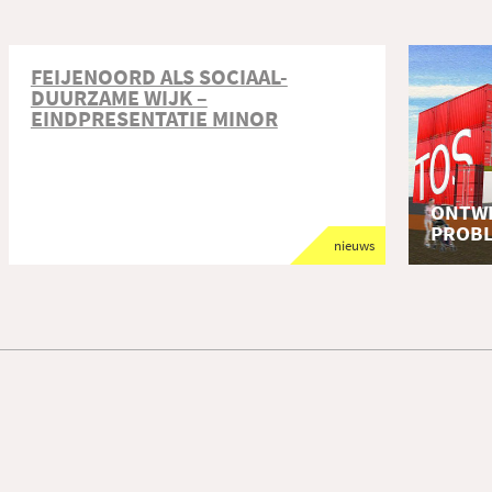
FEIJENOORD ALS SOCIAAL-
DUURZAME WIJK –
EINDPRESENTATIE MINOR
ONTWE
PROB
nieuws
onderwij
Studente
Duurzaa