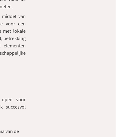
oeten.
r middel van
gie voor een
e met lokale
, betrekking
l elementen
schappelijke
k open voor
k succesvol
ma van de