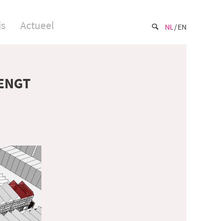
is
Actueel
NL
EN
ENGT