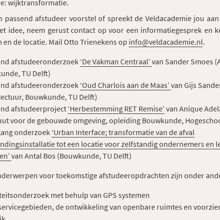
: wijktransformatie.
en passend afstudeer voorstel of spreekt de Veldacademie jou aan
et idee, neem gerust contact op voor een informatiegesprek en 
 en de locatie. Mail Otto Trienekens op
info@veldacademie.nl
.
ond afstudeeronderzoek
‘De Vakman Centraal’
van Sander Smoes (A
unde, TU Delft)
ond afstudeeronderzoek
‘Oud Charlois aan de Maas’
van Gijs Sande
tectuur, Bouwkunde, TU Delft)
nd afstudeerproject
‘Herbestemming RET Remise’
van Anique Adel
tuut voor de gebouwde omgeving, opleiding Bouwkunde, Hogeschoo
gang onderzoek
‘Urban Interface; transformatie van de afval
ndingsinstallatie tot een locatie voor zelfstandig ondernemers en 
ten’
van Antal Bos (Bouwkunde, TU Delft)
derwerpen voor toekomstige afstudeeropdrachten zijn onder and
teitsonderzoek met behulp van GPS systemen
rvicegebieden, de ontwikkeling van openbare ruimtes en voorzie
jk