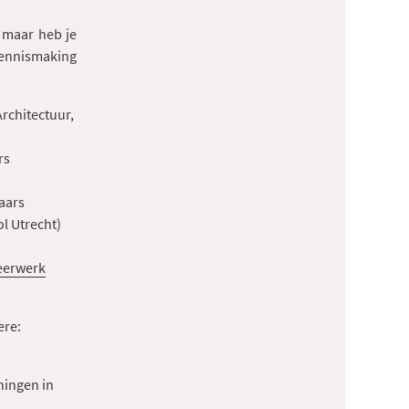
 maar heb je
kennismaking
rchitectuur,
rs
aars
l Utrecht)
leerwerk
ere:
ningen in