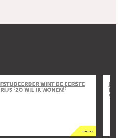
FSTUDEERDER WINT DE EERSTE
EERSTE A
RIJS ‘ZO WIL IK WONEN!’
DE AFSTUD
VELDACAD
nieuws