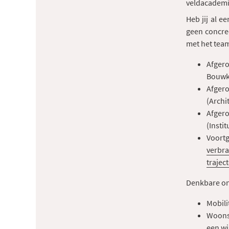
veldacademie
Heb jij al e
geen concre
met het team
Afger
Bouwk
Afger
(Archi
Afgero
(Insti
Voort
verbra
trajec
Denkbare on
Mobili
Woonse
een wi