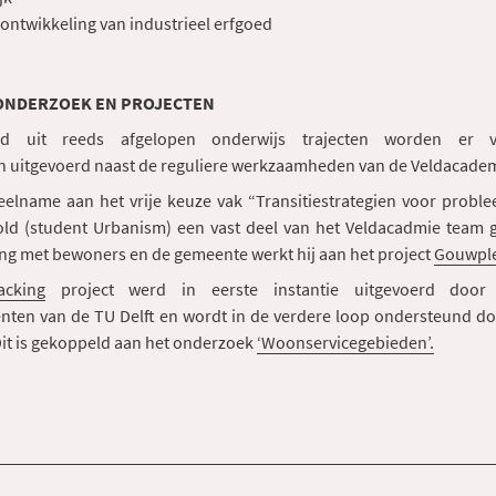
ontwikkeling van industrieel erfgoed
ONDERZOEK EN PROJECTEN
d uit reeds afgelopen onderwijs trajecten worden er ve
 uitgevoerd naast de reguliere werkzaamheden van de Veldacadem
eelname aan het vrije keuze vak “Transitiestrategien voor proble
old (student Urbanism) een vast deel van het Veldacadmie team 
g met bewoners en de gemeente werkt hij aan het project
Gouwpl
acking
project werd in eerste instantie uitgevoerd door
nten van de TU Delft en wordt in de verdere loop ondersteund d
 Dit is gekoppeld aan het onderzoek
‘Woonservicegebieden’.