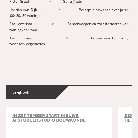
Pieter Graaff > Gallerijflats
Harrien van Dijk > Perceptie bewoner over jaren
’00/’30/’50 woningen
Bas Lewerissa > Samenvoegen en transformeren van
woningvoorraad
Karin Snoep > Aanpasbaar bouwen /
woonservicegebieden
bekijk ook
IN SEPTEMBER START NIEUWE
SEMIN
AFSTUDEERSTUDIO BOUWKUNDE
HET K