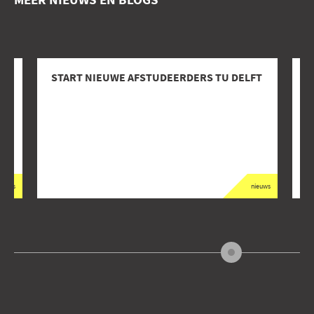
START NIEUWE AFSTUDEERDERS TU DELFT
P
W
ieuws
nieuws