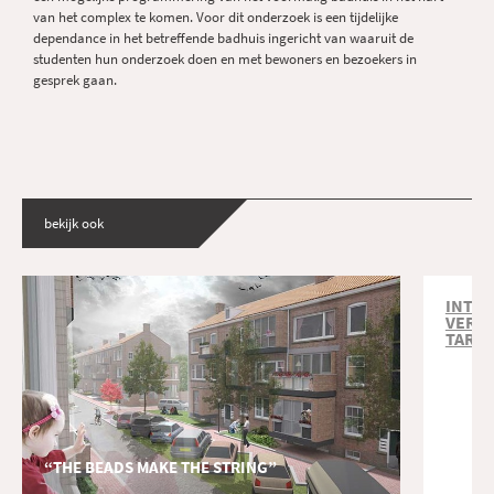
van het complex te komen. Voor dit onderzoek is een tijdelijke
dependance in het betreffende badhuis ingericht van waaruit de
studenten hun onderzoek doen en met bewoners en bezoekers in
gesprek gaan.
bekijk ook
INTER
VERHU
TARW
“THE BEADS MAKE THE STRING”