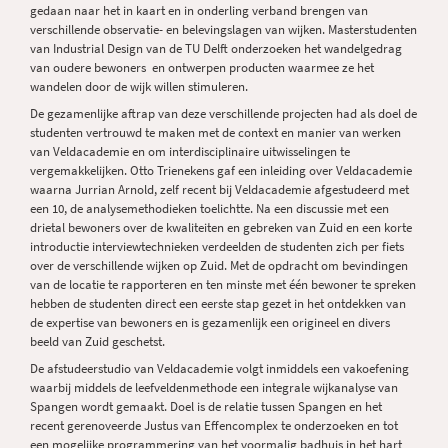
gedaan naar het in kaart en in onderling verband brengen van
verschillende observatie- en belevingslagen van wijken. Masterstudenten
van Industrial Design van de TU Delft onderzoeken het wandelgedrag
van oudere bewoners en ontwerpen producten waarmee ze het
wandelen door de wijk willen stimuleren.
De gezamenlijke aftrap van deze verschillende projecten had als doel de
studenten vertrouwd te maken met de context en manier van werken
van Veldacademie en om interdisciplinaire uitwisselingen te
vergemakkelijken. Otto Trienekens gaf een inleiding over Veldacademie
waarna Jurrian Arnold, zelf recent bij Veldacademie afgestudeerd met
een 10, de analysemethodieken toelichtte. Na een discussie met een
drietal bewoners over de kwaliteiten en gebreken van Zuid en een korte
introductie interviewtechnieken verdeelden de studenten zich per fiets
over de verschillende wijken op Zuid. Met de opdracht om bevindingen
van de locatie te rapporteren en ten minste met één bewoner te spreken
hebben de studenten direct een eerste stap gezet in het ontdekken van
de expertise van bewoners en is gezamenlijk een origineel en divers
beeld van Zuid geschetst.
De afstudeerstudio van Veldacademie volgt inmiddels een vakoefening
waarbij middels de leefveldenmethode een integrale wijkanalyse van
Spangen wordt gemaakt. Doel is de relatie tussen Spangen en het
recent gerenoveerde Justus van Effencomplex te onderzoeken en tot
een mogelijke programmering van het voormalig badhuis in het hart