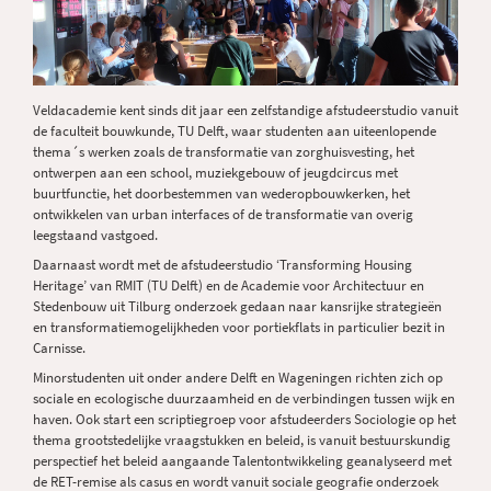
Veldacademie kent sinds dit jaar een zelfstandige afstudeerstudio vanuit
de faculteit bouwkunde, TU Delft, waar studenten aan uiteenlopende
thema´s werken zoals de transformatie van zorghuisvesting, het
ontwerpen aan een school, muziekgebouw of jeugdcircus met
buurtfunctie, het doorbestemmen van wederopbouwkerken, het
ontwikkelen van urban interfaces of de transformatie van overig
leegstaand vastgoed.
Daarnaast wordt met de afstudeerstudio ‘Transforming Housing
Heritage’ van RMIT (TU Delft) en de Academie voor Architectuur en
Stedenbouw uit Tilburg onderzoek gedaan naar kansrijke strategieën
en transformatiemogelijkheden voor portiekflats in particulier bezit in
Carnisse.
Minorstudenten uit onder andere Delft en Wageningen richten zich op
sociale en ecologische duurzaamheid en de verbindingen tussen wijk en
haven. Ook start een scriptiegroep voor afstudeerders Sociologie op het
thema grootstedelijke vraagstukken en beleid, is vanuit bestuurskundig
perspectief het beleid aangaande Talentontwikkeling geanalyseerd met
de RET-remise als casus en wordt vanuit sociale geografie onderzoek