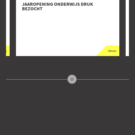
JAAROPENING ONDERWIJS DRUK
C
BEZOCHT
J
ieuws
nieuws