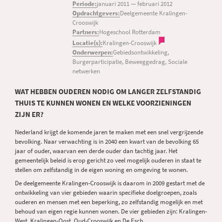
Periode:
januari 2011
—
februari 2012
Opdrachtgevers:
Deelgemeente Kralingen-
Crooswijk
Partners:
Hogeschool Rotterdam
Locatie(s):
Kralingen-Crooswijk
Onderwerpen:
Gebiedsontwikkeling,
Burgerparticipatie, Beweeggedrag, Sociale
netwerken
WAT HEBBEN OUDEREN NODIG OM LANGER ZELFSTANDIG
THUIS TE KUNNEN WONEN EN WELKE VOORZIENINGEN
ZIJN ER?
Nederland krijgt de komende jaren te maken met een snel vergrijzende
bevolking. Naar verwachting is in 2040 een kwart van de bevolking 65
jaar of ouder, waarvan een derde ouder dan tachtig jaar. Het
gemeentelijk beleid is erop gericht zo veel mogelijk ouderen in staat te
stellen om zelfstandig in de eigen woning en omgeving te wonen.
De deelgemeente Kralingen-Crooswijk is daarom in 2009 gestart met de
ontwikkeling van vier gebieden waarin specifieke doelgroepen, zoals
ouderen en mensen met een beperking, zo zelfstandig mogelijk en met
behoud van eigen regie kunnen wonen. De vier gebieden zijn: Kralingen-
West, Kralingen-Oost, Oud-Crooswijk en De Esch.