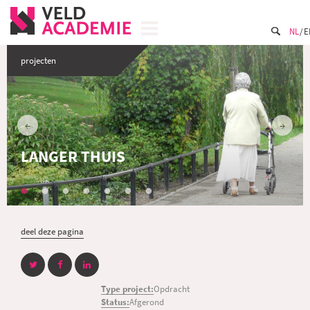
NL
E
projecten
LANGER THUIS
deel deze pagina
Type project:
Opdracht
Status:
Afgerond