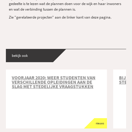
gedeelte is te lezen wat de plannen doen voor de wijk en haar inwoners
en wat de verbinding tussen de plannen is.
Zie "gerelateerde projecten" aan de linker kant van deze pagina.
bekijk ook
VOORJAAR 2020: WEER STUDENTEN VAN
BIJNA
VERSCHILLENDE OPLEIDINGEN AAN DE
STED
SLAG MET STEDELIJKE VRAAGSTUKKEN
nieuws