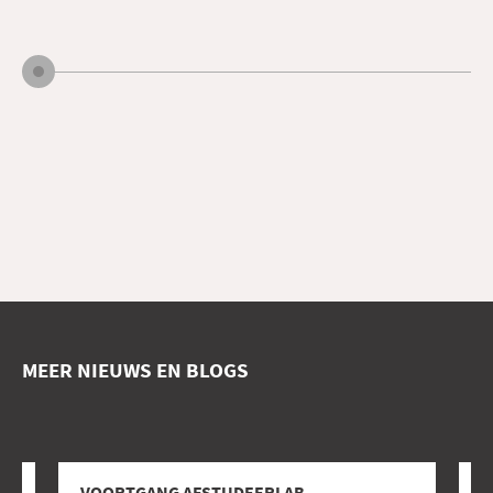
MEER NIEUWS EN BLOGS
VOORTGANG AFSTUDEERLAB
E