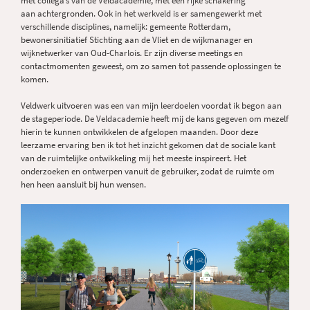
met collega’s van de Veldacademie, met een rijke schakering
aan achtergronden. Ook in het werkveld is er samengewerkt met
verschillende disciplines, namelijk: gemeente Rotterdam,
bewonersinitiatief Stichting aan de Vliet en de wijkmanager en
wijknetwerker van Oud-Charlois. Er zijn diverse meetings en
contactmomenten geweest, om zo samen tot passende oplossingen te
komen.
Veldwerk uitvoeren was een van mijn leerdoelen voordat ik begon aan
de stageperiode. De Veldacademie heeft mij de kans gegeven om mezelf
hierin te kunnen ontwikkelen de afgelopen maanden. Door deze
leerzame ervaring ben ik tot het inzicht gekomen dat de sociale kant
van de ruimtelijke ontwikkeling mij het meeste inspireert. Het
onderzoeken en ontwerpen vanuit de gebruiker, zodat de ruimte om
hen heen aansluit bij hun wensen.