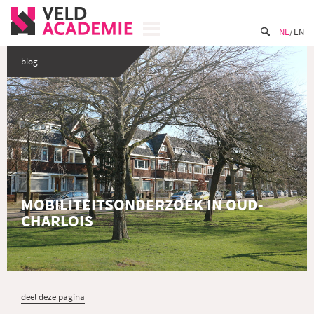
NL
EN
blog
MOBILITEITSONDERZOEK IN OUD-
CHARLOIS
deel deze pagina