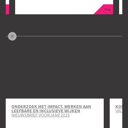
blog
blog
ONDERZOEK MET IMPACT. WERKEN AAN
KOM J
LEEFBARE EN INCLUSIEVE WIJKEN
VACAT
NIEUWSBRIEF VOORJAAR 2025