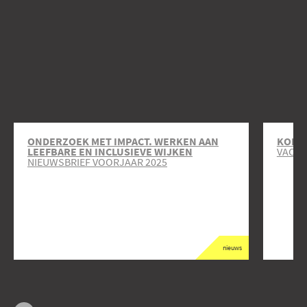
ONDERZOEK MET IMPACT. WERKEN AAN
KOM J
LEEFBARE EN INCLUSIEVE WIJKEN
VACAT
NIEUWSBRIEF VOORJAAR 2025
nieuws