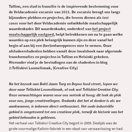
Tallinn, een stad in transitie is de inspirerende bestemming voor
de Veldacademie-excursie van 2021. De excursie brengt ons langs
bijzondere plekken en projecten, die tevens dienen als
test
cases
voor het door Veldacademie ontwikkelde maatschappelijk
waardenkader. Dit waardenkader, onderdeel van
het project
maatschappelijk vastgoed
, helpt betrokkenen om na te gaan welke
waarden op een plek belangrijk kunnen zijn en deze vanaf het
begin af aan bij een (her)ontwerpproces mee te nemen. Onze
afstudeerstudenten hebben vanuit deze invalshoek naar afgeronde
transformaties en projecten in Tallinn en Helsinki gekeken.
Hieronder vind je de bevindingen van de studenten in blog
2:Telliskivi Loomelinnak, (Creative City)
Na het bezoek aan Balti Jaam Turg en Depoo food street, lopen we
door naar Telliskivi Loomelinnak, of ook wel Telliskivi
Creative City.
Onze verwachtingen waren voor ons vertrek al hoog; dit leek de plek
voor ons, jonge creatievelingen. Ondanks dat het al donker is als we
aankwamen, is iedereen direct enthousiast. Het oude industriële
gebied is omgetoverd tot een creatieve plek, terwijl de historie van het
gebied behouden is gebleven.
Het verhaal van Telliskivi Creative City begint in 2009. Destijds was de
grote voormalige Kalinin-fabriek in een staat van verwaarlozing en had