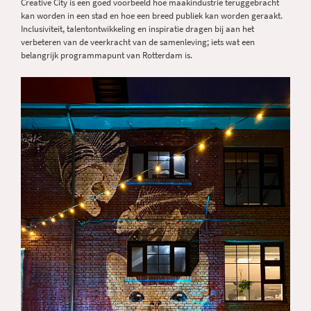
Creative City is een goed voorbeeld hoe maakindustrie teruggebracht
kan worden in een stad en hoe een breed publiek kan worden geraakt.
Inclusiviteit, talentontwikkeling en inspiratie dragen bij aan het
verbeteren van de veerkracht van de samenleving; iets wat een
belangrijk programmapunt van Rotterdam is.