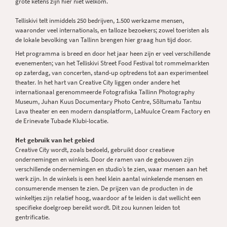
grote ketens zijn hier niet welkom.
Telliskivi telt inmiddels 250 bedrijven, 1.500 werkzame mensen,
waaronder veel internationals, en talloze bezoekers; zowel toeristen als
de lokale bevolking van Tallinn brengen hier graag hun tijd door.
Het programma is breed en door het jaar heen zijn er veel verschillende
evenementen; van het Telliskivi Street Food Festival tot rommelmarkten
op zaterdag, van concerten, stand-up optredens tot aan experimenteel
theater. In het hart van Creative City liggen onder andere het
internationaal gerenommeerde Fotografiska Tallinn Photography
Museum, Juhan Kuus Documentary Photo Centre, Sõltumatu Tantsu
Lava theater en een modern dansplatform, LaMuuIce Cream Factory en
de Erinevate Tubade Klubi-locatie.
Het gebruik van het gebied
Creative City wordt, zoals bedoeld, gebruikt door creatieve
ondernemingen en winkels. Door de ramen van de gebouwen zijn
verschillende ondernemingen en studio’s te zien, waar mensen aan het
werk zijn. In de winkels is een heel klein aantal winkelende mensen en
consumerende mensen te zien. De prijzen van de producten in de
winkeltjes zijn relatief hoog, waardoor af te leiden is dat wellicht een
specifieke doelgroep bereikt wordt. Dit zou kunnen leiden tot
gentrificatie.