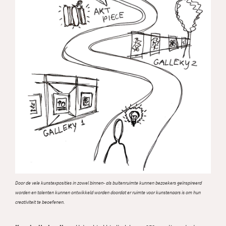
Door de vele kunstexposities in zowel binnen- als buitenruimte kunnen bezoekers geïnspireerd
worden en talenten kunnen ontwikkeld worden doordat er ruimte voor kunstenaars is om hun
creativiteit te beoefenen.