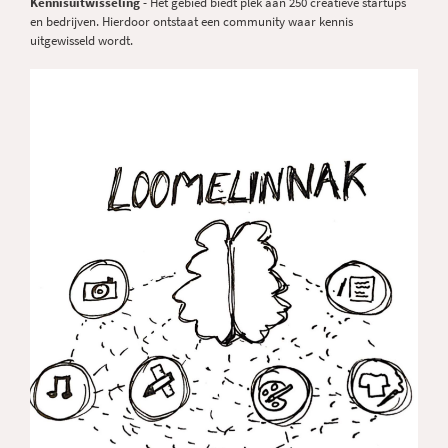
Kennisuitwisseling
- Het gebied biedt plek aan 250 creatieve startups
en bedrijven. Hierdoor ontstaat een community waar kennis
uitgewisseld wordt.