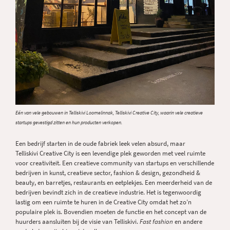
Eén van vele gebouwen in Telliskivi Loomelinnak, Telliskivi Creative City, waarin vele creatieve
startups gevestigd zitten en hun producten verkopen.
Een bedrijf starten in de oude fabriek leek velen absurd, maar
Telliskivi Creative City is een levendige plek geworden met veel ruimte
voor creativiteit. Een creatieve community van startups en verschillende
bedrijven in kunst, creatieve sector, fashion & design, gezondheid &
beauty, en barretjes, restaurants en eetplekjes. Een meerderheid van de
bedrijven bevindt zich in de creatieve industrie. Het is tegenwoordig
lastig om een ruimte te huren in de Creative City omdat het zo’n
populaire plek is. Bovendien moeten de functie en het concept van de
huurders aansluiten bij de visie van Telliskivi.
Fast fashion
en andere