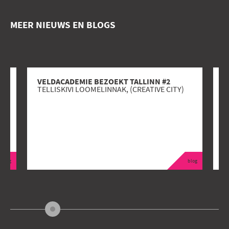
MEER NIEUWS EN BLOGS
VELDACADEMIE BEZOEKT TALLINN #2
V
TELLISKIVI LOOMELINNAK, (CREATIVE CITY)
D
blog
blog