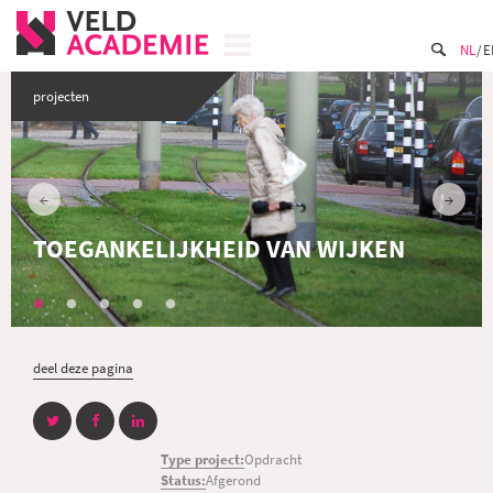
NL
E
projecten
TOEGANKELIJKHEID VAN WIJKEN
deel deze pagina
Type project:
Opdracht
Status:
Afgerond