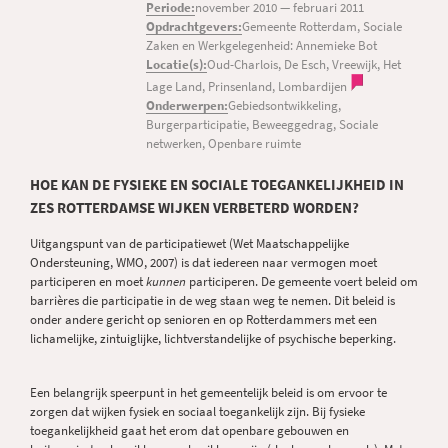
Periode:
november 2010
—
februari 2011
Opdrachtgevers:
Gemeente Rotterdam, Sociale
Zaken en Werkgelegenheid: Annemieke Bot
Locatie(s):
Oud-Charlois, De Esch, Vreewijk, Het
Lage Land, Prinsenland, Lombardijen
Onderwerpen:
Gebiedsontwikkeling,
Burgerparticipatie, Beweeggedrag, Sociale
netwerken, Openbare ruimte
HOE KAN DE FYSIEKE EN SOCIALE TOEGANKELIJKHEID IN
ZES ROTTERDAMSE WIJKEN VERBETERD WORDEN?
Uitgangspunt van de participatiewet (Wet Maatschappelijke
Ondersteuning, WMO, 2007) is dat iedereen naar vermogen moet
participeren en moet
kunnen
participeren. De gemeente voert beleid om
barrières die participatie in de weg staan weg te nemen. Dit beleid is
onder andere gericht op senioren en op Rotterdammers met een
lichamelijke, zintuiglijke, lichtverstandelijke of psychische beperking.
Een belangrijk speerpunt in het gemeentelijk beleid is om ervoor te
zorgen dat wijken fysiek en sociaal toegankelijk zijn. Bij fysieke
toegankelijkheid gaat het erom dat openbare gebouwen en