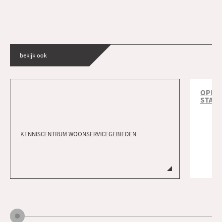
bekijk ook
OPDRA
STAR
KENNISCENTRUM WOONSERVICEGEBIEDEN