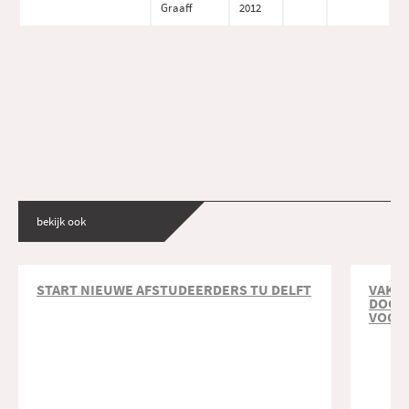
Graaff
2012
bekijk ook
START NIEUWE AFSTUDEERDERS TU DELFT
VAKO
DOOR
VOOR