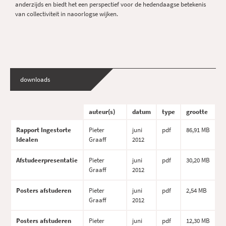
anderzijds en biedt het een perspectief voor de hedendaagse betekenis
van collectiviteit in naoorlogse wijken.
downloads
auteur(s)
datum
type
grootte
Rapport Ingestorte
Pieter
juni
pdf
86,91 MB
Idealen
Graaff
2012
Afstudeerpresentatie
Pieter
juni
pdf
30,20 MB
Graaff
2012
Posters afstuderen
Pieter
juni
pdf
2,54 MB
Graaff
2012
Posters afstuderen
Pieter
juni
pdf
12,30 MB