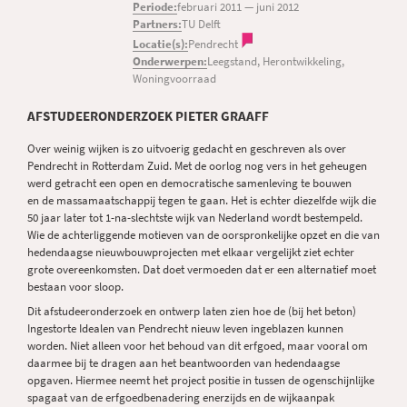
Periode:
februari 2011
—
juni 2012
Partners:
TU Delft
Locatie(s):
Pendrecht
Onderwerpen:
Leegstand, Herontwikkeling,
Woningvoorraad
AFSTUDEERONDERZOEK PIETER GRAAFF
Over weinig wijken is zo uitvoerig gedacht en geschreven als over
Pendrecht in Rotterdam Zuid. Met de oorlog nog vers in het geheugen
werd getracht een open en democratische samenleving te bouwen
en de massamaatschappij tegen te gaan. Het is echter diezelfde wijk die
50 jaar later tot 1-na-slechtste wijk van Nederland wordt bestempeld.
Wie de achterliggende motieven van de oorspronkelijke opzet en die van
hedendaagse nieuwbouwprojecten met elkaar vergelijkt ziet echter
grote overeenkomsten. Dat doet vermoeden dat er een alternatief moet
bestaan voor sloop.
Dit afstudeeronderzoek en ontwerp laten zien hoe de (bij het beton)
Ingestorte Idealen van Pendrecht nieuw leven ingeblazen kunnen
worden. Niet alleen voor het behoud van dit erfgoed, maar vooral om
daarmee bij te dragen aan het beantwoorden van hedendaagse
opgaven. Hiermee neemt het project positie in tussen de ogenschijnlijke
spagaat van de erfgoedbenadering enerzijds en de wijkaanpak