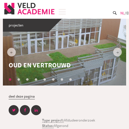
NL
E
projecten
OUD EN VERTROUWD
deel deze pagina
Type project:
Afstudeeronderzoek
Status:
Afgerond