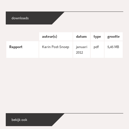
downloads
auteur(s)
datum
type
grootte
Rapport
Karin Post-Snoep
januari
pdf
5,45 MB
2012
bekijk ook