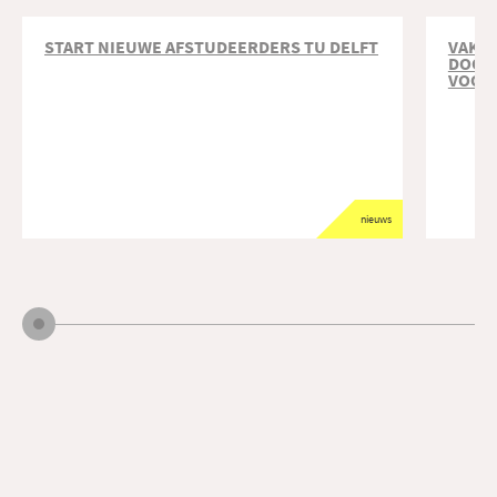
START NIEUWE AFSTUDEERDERS TU DELFT
VAKO
DOOR
VOOR
nieuws