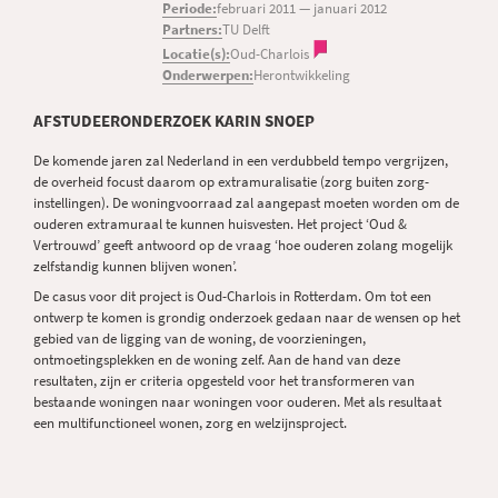
Periode:
februari 2011
—
januari 2012
Partners:
TU Delft
Locatie(s):
Oud-Charlois
Onderwerpen:
Herontwikkeling
AFSTUDEERONDERZOEK KARIN SNOEP
De komende jaren zal Nederland in een verdubbeld tempo vergrijzen,
de overheid focust daarom op extramuralisatie (zorg buiten zorg-
instellingen). De woningvoorraad zal aangepast moeten worden om de
ouderen extramuraal te kunnen huisvesten. Het project ‘Oud &
Vertrouwd’ geeft antwoord op de vraag ‘hoe ouderen zolang mogelijk
zelfstandig kunnen blijven wonen’.
De casus voor dit project is Oud-Charlois in Rotterdam. Om tot een
ontwerp te komen is grondig onderzoek gedaan naar de wensen op het
gebied van de ligging van de woning, de voorzieningen,
ontmoetingsplekken en de woning zelf. Aan de hand van deze
resultaten, zijn er criteria opgesteld voor het transformeren van
bestaande woningen naar woningen voor ouderen. Met als resultaat
een multifunctioneel wonen, zorg en welzijnsproject.