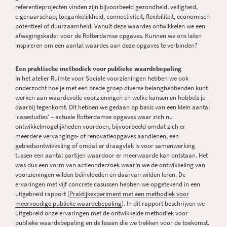
referentieprojecten vinden zijn bijvoorbeeld gezondheid, veiligheid,
eigenaarschap, toegankelijkheid, connectiviteit, flexibiliteit, economisch
potentieel of duurzaamheid. Vanuit deze waardes ontwikkelen we een
afwegingskader voor de Rotterdamse opgaves. Kunnen we ons laten
inspireren om een aantal waardes aan deze opgaves te verbinden?
Een praktische methodiek voor publieke waardebepaling
In het atelier Ruimte voor Sociale voorzieningen hebben we ook
onderzocht hoe je met een brede groep diverse belanghebbenden kunt
werken aan waardevolle voorzieningen en welke kansen en hobbels je
daarbij tegenkomt. Dit hebben we gedaan op basis van een klein aantal
‘casestudies’ – actuele Rotterdamse opgaves waar zich nu
ontwikkelmogelijkheden voordoen, bijvoorbeeld omdat zich er
meerdere vervangings- of renovatieopgaves aandienen, een
gebiedsontwikkeling of omdat er draagvlak is voor samenwerking
tussen een aantal partijen waardoor er meerwaarde kan ontstaan. Het
was dus een vorm van actieonderzoek waarin we de ontwikkeling van
voorzieningen wilden beïnvloeden en daarvan wilden leren. De
ervaringen met vijf concrete casussen hebben we opgetekend in een
uitgebreid rapport (
Praktijkexperiment met een methodiek voor
meervoudige publieke waardebepaling
). In dit rapport beschrijven we
uitgebreid onze ervaringen met de ontwikkelde methodiek voor
publieke waardebepaling en de lessen die we trekken voor de toekomst.