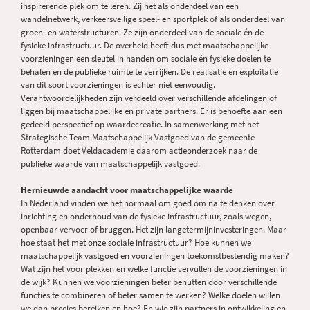
inspirerende plek om te leren. Zij het als onderdeel van een
wandelnetwerk, verkeersveilige speel- en sportplek of als onderdeel van
groen- en waterstructuren. Ze zijn onderdeel van de sociale én de
fysieke infrastructuur. De overheid heeft dus met maatschappelijke
voorzieningen een sleutel in handen om sociale én fysieke doelen te
behalen en de publieke ruimte te verrijken. De realisatie en exploitatie
van dit soort voorzieningen is echter niet eenvoudig.
Verantwoordelijkheden zijn verdeeld over verschillende afdelingen of
liggen bij maatschappelijke en private partners. Er is behoefte aan een
gedeeld perspectief op waardecreatie. In samenwerking met het
Strategische Team Maatschappelijk Vastgoed van de gemeente
Rotterdam doet Veldacademie daarom actieonderzoek naar de
publieke waarde van maatschappelijk vastgoed.
Hernieuwde aandacht voor maatschappelijke waarde
In Nederland vinden we het normaal om goed om na te denken over
inrichting en onderhoud van de fysieke infrastructuur, zoals wegen,
openbaar vervoer of bruggen. Het zijn langetermijninvesteringen. Maar
hoe staat het met onze sociale infrastructuur? Hoe kunnen we
maatschappelijk vastgoed en voorzieningen toekomstbestendig maken?
Wat zijn het voor plekken en welke functie vervullen de voorzieningen in
de wijk? Kunnen we voorzieningen beter benutten door verschillende
functies te combineren of beter samen te werken? Welke doelen willen
we dan precies bereiken en hoe? En wie zijn partners in ontwikkeling en