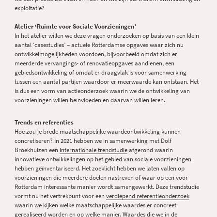
exploitatie?
Atelier ‘Ruimte voor Sociale Voorzieningen’
In het atelier willen we deze vragen onderzoeken op basis van een klein
aantal ‘casestudies’ – actuele Rotterdamse opgaves waar zich nu
ontwikkelmogelijkheden voordoen, bijvoorbeeld omdat zich er
meerderde vervangings- of renovatieopgaves aandienen, een
gebiedsontwikkeling of omdat er draagvlak is voor samenwerking
tussen een aantal partijen waardoor er meerwaarde kan ontstaan. Het
is dus een vorm van actieonderzoek waarin we de ontwikkeling van
voorzieningen willen beïnvloeden en daarvan willen leren.
Trends en referenties
Hoe zou je brede maatschappelijke waardeontwikkeling kunnen
concretiseren? In 2021 hebben we in samenwerking met Dolf
Broekhuizen een
internationale trendstudie
afgerond waarin
innovatieve ontwikkelingen op het gebied van sociale voorzieningen
hebben geïnventariseerd. Het zoeklicht hebben we laten vallen op
voorzieningen die meerdere doelen nastreven of waar op een voor
Rotterdam interessante manier wordt samengewerkt. Deze trendstudie
vormt nu het vertrekpunt voor een
verdiepend referentieonderzoek
waarin we kijken welke maatschappelijke waardes er concreet
gerealiseerd worden en op welke manier. Waardes die we in de