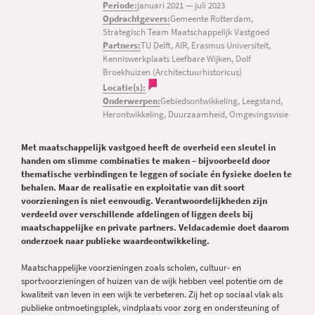
Periode:
januari 2021
—
juli 2023
Opdrachtgevers:
Gemeente Rotterdam,
Strategisch Team Maatschappelijk Vastgoed
Partners:
TU Delft, AIR, Erasmus Universiteit,
Kenniswerkplaats Leefbare Wijken, Dolf
Broekhuizen (Architectuurhistoricus)
Locatie(s):
Onderwerpen:
Gebiedsontwikkeling, Leegstand,
Herontwikkeling, Duurzaamheid, Omgevingsvisie
Met maatschappelijk vastgoed heeft de overheid een sleutel in
handen om slimme combinaties te maken – bijvoorbeeld door
thematische verbindingen te leggen of sociale én fysieke doelen te
behalen. Maar de realisatie en exploitatie van dit soort
voorzieningen is niet eenvoudig. Verantwoordelijkheden zijn
verdeeld over verschillende afdelingen of liggen deels bij
maatschappelijke en private partners. Veldacademie doet daarom
onderzoek naar publieke waardeontwikkeling.
Maatschappelijke voorzieningen zoals scholen, cultuur- en
sportvoorzieningen of huizen van de wijk hebben veel potentie om de
kwaliteit van leven in een wijk te verbeteren. Zij het op sociaal vlak als
publieke ontmoetingsplek, vindplaats voor zorg en ondersteuning of