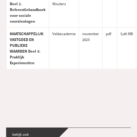
Deel 2.
Wouters
Referentiehandboek
voor sociale
voorzieningen
MAATSCHAPPELIJK
Veldacademie
november
pdf
5,40 MB
VASTGOED EN
2023
PUBLIEKE
WAARDEN Deel 3:
Praktijk
Experimenten
bekijk ook