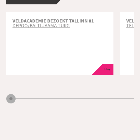
VELDACADEMIE BEZOEKT TALLINN #1
VELDA
DEPOO/BALTI JAAMA TURG
TELLIS
blog