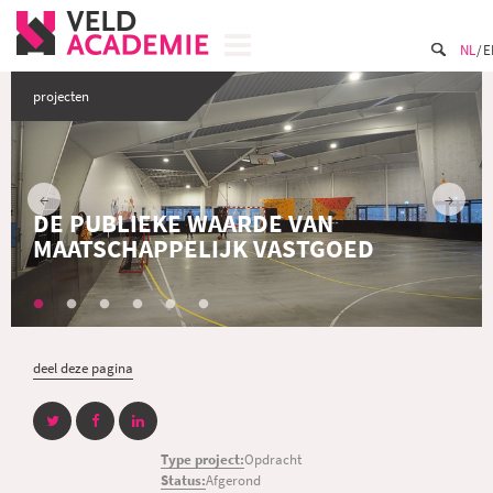
NL
E
projecten
DE PUBLIEKE WAARDE VAN
MAATSCHAPPELIJK VASTGOED
deel deze pagina
Type project:
Opdracht
Status:
Afgerond