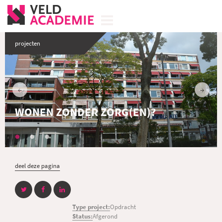
projecten
WONEN ZONDER ZORG(EN)?
deel deze pagina
Type project:
Opdracht
Status:
Afgerond