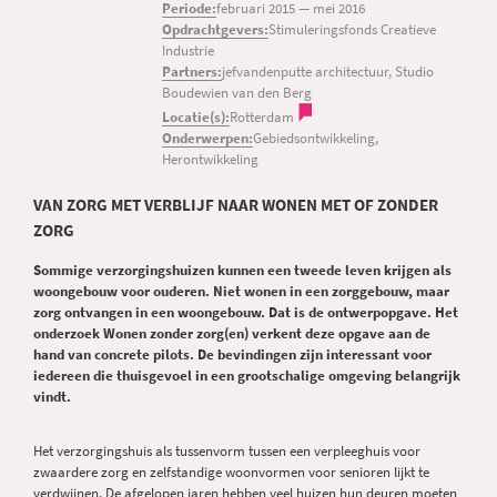
Periode:
februari 2015
—
mei 2016
Opdrachtgevers:
Stimuleringsfonds Creatieve
Industrie
Partners:
jefvandenputte architectuur, Studio
Boudewien van den Berg
Locatie(s):
Rotterdam
Onderwerpen:
Gebiedsontwikkeling,
Herontwikkeling
VAN ZORG MET VERBLIJF NAAR WONEN MET OF ZONDER
ZORG
Sommige verzorgingshuizen kunnen een tweede leven krijgen als
woongebouw voor ouderen. Niet wonen in een zorggebouw, maar
zorg ontvangen in een woongebouw. Dat is de ontwerpopgave. Het
onderzoek Wonen zonder zorg(en) verkent deze opgave aan de
hand van concrete pilots. De bevindingen zijn interessant voor
iedereen die thuisgevoel in een grootschalige omgeving belangrijk
vindt.
Het verzorgingshuis als tussenvorm tussen een verpleeghuis voor
zwaardere zorg en zelfstandige woonvormen voor senioren lijkt te
verdwijnen. De afgelopen jaren hebben veel huizen hun deuren moeten