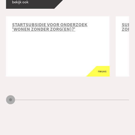
bekijk ook
STARTSUBSIDIE VOOR ONDERZOEK
SUBS
'WONEN ZONDER ZORG(EN)?'
ZORG(
nieuws