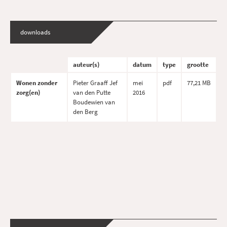
downloads
auteur(s)
datum
type
grootte
Wonen zonder
Pieter Graaff Jef
mei
pdf
77,21 MB
zorg(en)
van den Putte
2016
Boudewien van
den Berg