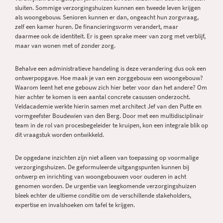
sluiten. Sommige verzorgingshuizen kunnen een tweede leven krijgen
als woongebouw. Senioren kunnen er dan, ongeacht hun zorgvraag,
zelf een kamer huren. De financieringsvorm verandert, maar
daarmee ook de identiteit. Er is geen sprake meer van zorg met verblijf,
maar van wonen met of zonder zorg.
Behalve een administratieve handeling is deze verandering dus ook een
ontwerpopgave. Hoe maak je van een zorggebouw een woongebouw?
Waarom leent het ene gebouw zich hier beter voor dan het andere? Om
hier achter te komen is een aantal concrete casussen onderzocht.
Veldacademie werkte hierin samen met architect Jef van den Putte en
vormgeefster Boudewien van den Berg. Door met een multidisciplinair
team in de rol van procesbegeleider te kruipen, kon een integrale blik op
dit vraagstuk worden ontwikkeld.
De opgedane inzichten zijn niet alleen van toepassing op voormalige
verzorgingshuizen. De geformuleerde uitgangspunten kunnen bij
ontwerp en inrichting van woongebouwen voor ouderen in acht
genomen worden. De urgentie van leegkomende verzorgingshuizen
bleek echter de ultieme conditie om de verschillende stakeholders,
expertise en invalshoeken om tafel te krijgen.