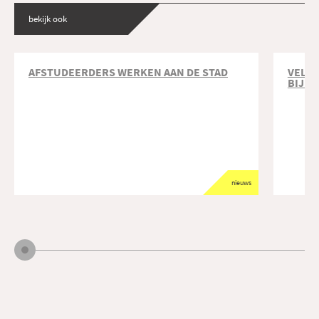
bekijk ook
AFSTUDEERDERS WERKEN AAN DE STAD
VELDA
BIJEE
nieuws