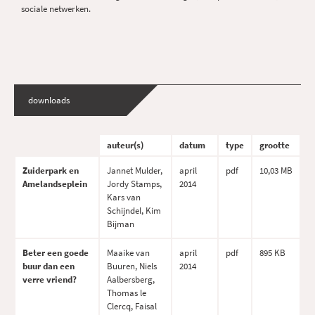
sociale netwerken.
downloads
auteur(s)
datum
type
grootte
Zuiderpark en
Jannet Mulder,
april
pdf
10,03 MB
Amelandseplein
Jordy Stamps,
2014
Kars van
Schijndel, Kim
Bijman
Beter een goede
Maaike van
april
pdf
895 KB
buur dan een
Buuren, Niels
2014
verre vriend?
Aalbersberg,
Thomas le
Clercq, Faisal