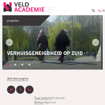
NL
E
projecten
VERHUISGENEIGDHEID OP ZUID
deel deze pagina
Type project:
Onderwijs
Status:
Afgerond