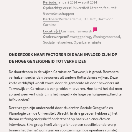
Periode:
januari 2014
—
april 2014
Opdrachtgevers:
Universiteit Utrecht, faculteit
Geowetenschappen
Partners:
Veldacademie, TU Delft, Hart voor
Carnisse
Locatie(s):
Carnisse, Tarwewijk
Onderwerpen:
Beweeggedrag, Woningvoorraad,
Sociale netwerken, Openbare ruimte
ONDERZOEK NAAR FACTOREN DIE VAN INVLOED ZIJN OP
DE HOGE GENEIGDHEID TOT VERHUIZEN
De doorstroom in de wijken Carnisse en Tarwewijk is groot. Bewoners
verhuizen sneller dan bewoners uit andere Rotterdamse wijken. Deze
korte verblijftijd wordt zowel door de gemeente als door bewoners uit
Tarwewijk en Carnisse als een probleem ervaren. Hoe komt het dat men
zo snel weer verhuist? En is het mogelijk de hoge verhuisgeneigdheid te
beïnvloeden?
Deze vragen zijn onderzocht door studenten Sociale Geografie en
Planologie van de Universiteit Utrecht. In drie groepen hebben zij het
thema
verhuisgeneigdheid
onderzocht op basis van enquêtes en
interviews. Elke groep heeft zich gericht op een specifiek onderwerp
binnen het thema: woningen en voorzieningen; de openbare ruimte;