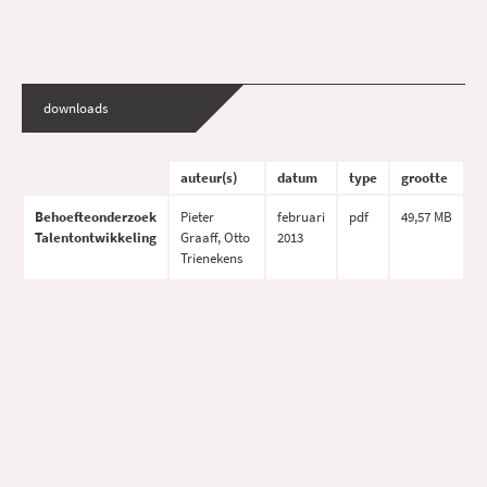
downloads
auteur(s)
datum
type
grootte
Behoefteonderzoek
Pieter
februari
pdf
49,57 MB
Talentontwikkeling
Graaff, Otto
2013
Trienekens