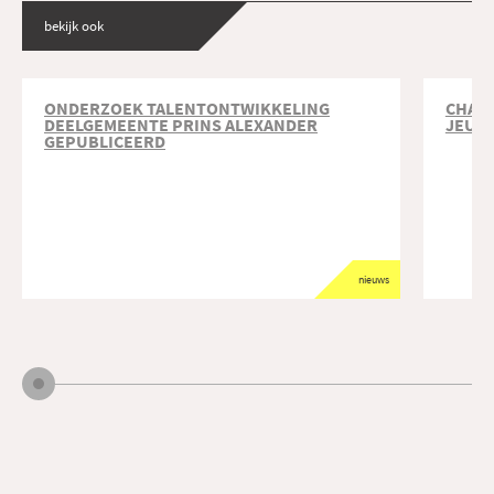
bekijk ook
ONDERZOEK TALENTONTWIKKELING
CHAR
DEELGEMEENTE PRINS ALEXANDER
JEUG
GEPUBLICEERD
nieuws