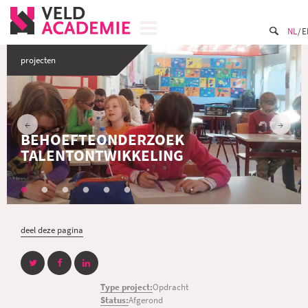
NL
E
projecten
BEHOEFTEONDERZOEK
TALENTONTWIKKELING
deel deze pagina
Type project:
Opdracht
Status:
Afgerond