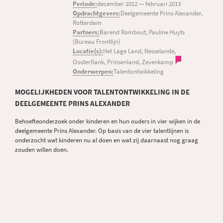
Periode:
december 2012
—
februari 2013
Opdrachtgevers:
Deelgemeente Prins Alexander,
Rotterdam
Partners:
Barend Rombout, Pauline Huyts
(Bureau Frontlijn)
Locatie(s):
Het Lage Land, Nesselande,
Oosterflank, Prinsenland, Zevenkamp
Onderwerpen:
Talentontwikkeling
MOGELIJKHEDEN VOOR TALENTONTWIKKELING IN DE
DEELGEMEENTE PRINS ALEXANDER
Behoefteonderzoek onder kinderen en hun ouders in vier wijken in de
deelgemeente Prins Alexander. Op basis van de vier talentlijnen is
onderzocht wat kinderen nu al doen en wat zij daarnaast nog graag
zouden willen doen.