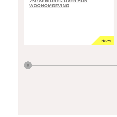
250 SENIOREN OVER HUN
WOONOMGEVING
nieuws