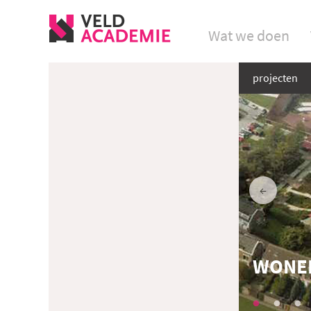
Wat we doen
projecten
WONEN