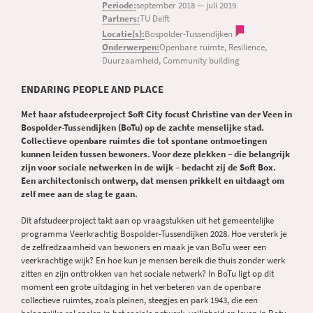
Periode:
september 2018
—
juli 2019
Partners:
TU Delft
Locatie(s):
Bospolder-Tussendijken
Onderwerpen:
Openbare ruimte, Resilience,
Duurzaamheid, Community building
ENDARING PEOPLE AND PLACE
Met haar afstudeerproject Soft City focust Christine van der Veen in
Bospolder-Tussendijken (BoTu) op de zachte menselijke stad.
Collectieve openbare ruimtes die tot spontane ontmoetingen
kunnen leiden tussen bewoners. Voor deze plekken – die belangrijk
zijn voor sociale netwerken in de wijk – bedacht zij de Soft Box.
Een architectonisch ontwerp, dat mensen prikkelt en uitdaagt om
zelf mee aan de slag te gaan.
Dit afstudeerproject takt aan op vraagstukken uit het gemeentelijke
programma Veerkrachtig Bospolder-Tussendijken 2028. Hoe versterk je
de zelfredzaamheid van bewoners en maak je van BoTu weer een
veerkrachtige wijk? En hoe kun je mensen bereik die thuis zonder werk
zitten en zijn onttrokken van het sociale netwerk? In BoTu ligt op dit
moment een grote uitdaging in het verbeteren van de openbare
collectieve ruimtes, zoals pleinen, steegjes en park 1943, die een