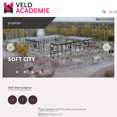
NL
E
projecten
SOFT CITY
deel deze pagina
Type project:
Afstudeeronderzoek
Status:
Afgerond