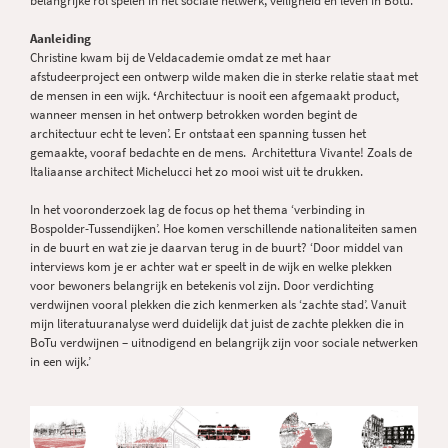
belangrijke rol spelen in het sociale netwerk, veiligheid en leven in Botu.
Aanleiding
Christine kwam bij de Veldacademie omdat ze met haar
afstudeerproject een ontwerp wilde maken die in sterke relatie staat met
de mensen in een wijk.
‘
Architectuur is nooit een afgemaakt product,
wanneer mensen in het ontwerp betrokken worden begint de
architectuur echt te leven’. Er ontstaat een spanning tussen het
gemaakte, vooraf bedachte en de mens. Architettura Vivante! Zoals de
Italiaanse architect Michelucci het zo mooi wist uit te drukken.
In het vooronderzoek lag de focus op het thema ‘verbinding in
Bospolder-Tussendijken’. Hoe komen verschillende nationaliteiten samen
in de buurt en wat zie je daarvan terug in de buurt? ‘Door middel van
interviews kom je er achter wat er speelt in de wijk en welke plekken
voor bewoners belangrijk en betekenis vol zijn. Door verdichting
verdwijnen vooral plekken die zich kenmerken als ‘zachte stad’. Vanuit
mijn literatuuranalyse werd duidelijk dat juist de zachte plekken die in
BoTu verdwijnen – uitnodigend en belangrijk zijn voor sociale netwerken
in een wijk.’