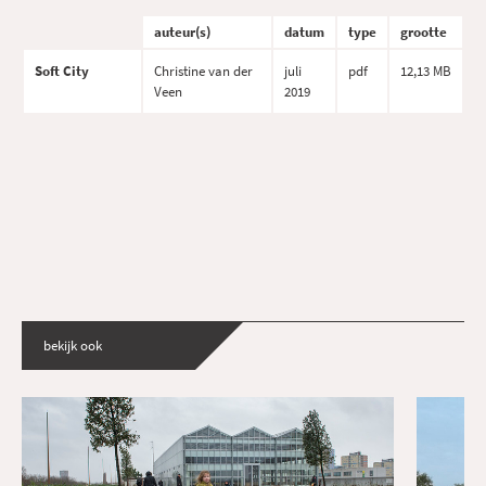
auteur(s)
datum
type
grootte
Soft City
Christine van der
juli
pdf
12,13 MB
Veen
2019
bekijk ook