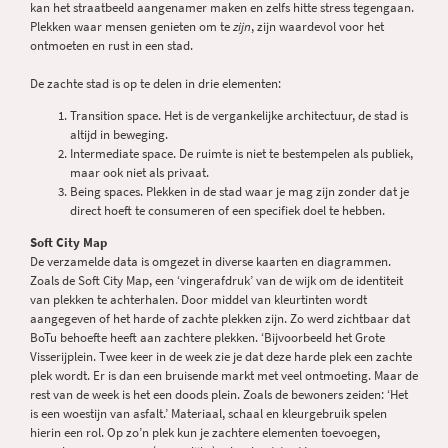
kan het straatbeeld aangenamer maken en zelfs hitte stress tegengaan.
Plekken waar mensen genieten om te
zijn
, zijn waardevol voor het
ontmoeten en rust in een stad.
De zachte stad is op te delen in drie elementen:
Transition space. Het is de vergankelijke architectuur, de stad is
altijd in beweging.
Intermediate space. De ruimte is niet te bestempelen als publiek,
maar ook niet als privaat.
Being spaces. Plekken in de stad waar je mag zijn zonder dat je
direct hoeft te consumeren of een specifiek doel te hebben.
Soft City Map
De verzamelde data is omgezet in diverse kaarten en diagrammen.
Zoals de Soft City Map, een ‘vingerafdruk’ van de wijk om de identiteit
van plekken te achterhalen. Door middel van kleurtinten wordt
aangegeven of het harde of zachte plekken zijn. Zo werd zichtbaar dat
BoTu behoefte heeft aan zachtere plekken. ‘Bijvoorbeeld het Grote
Visserijplein. Twee keer in de week zie je dat deze harde plek een zachte
plek wordt. Er is dan een bruisende markt met veel ontmoeting. Maar de
rest van de week is het een doods plein. Zoals de bewoners zeiden: ‘Het
is een woestijn van asfalt.’ Materiaal, schaal en kleurgebruik spelen
hierin een rol. Op zo’n plek kun je zachtere elementen toevoegen,