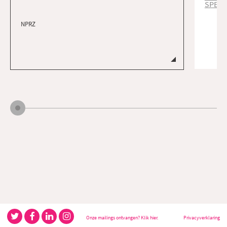
SPEEL
NPRZ
Onze mailings ontvangen? Klik hier.
Privacyverklaring