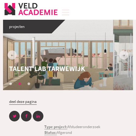
projecten
TALENT LAB TARWEWIJK
deel deze pagina
Type project:
Afstudeeronderzoek
Status:
Afgerond