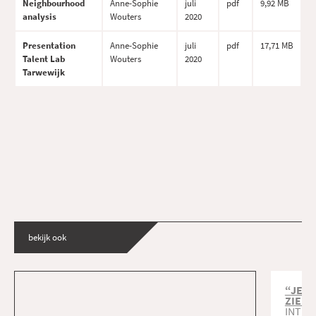
Neighbourhood
Anne-Sophie
juli
pdf
9,92 MB
analysis
Wouters
2020
Presentation
Anne-Sophie
juli
pdf
17,71 MB
Talent Lab
Wouters
2020
Tarwewijk
bekijk ook
“JE M
ZIEN 
INTER