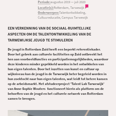
Periode:
augustus 2019
—
juli 2020
Locatie(s):
Rotterdam, Tarwewijk
Onderwerpen:
Talentontwikkeling,
Cultuureducatie, Campus Tarwewijk
EEN VERKENNING VAN DE SOCIAAL-RUIMTELIJKE
ASPECTEN OM DE TALENTONTWIKKELING VAN DE
TARWEWIJKSE JEUGD TE STIMULEREN
De jeugd in Rotterdam Zuid heeft een beperkt referentiekader.
Door het gebrek aan culturele faciliteiten op Zuid ontbreekt het
hen aan voorbeeldfuncties en participatiemogelijkheden, waardoor
deze kinderen minder geprikkeld worden in het ontwikkelen van
hun eigen talenten. Door het inzetten van kunst en cultuur op
wijkniveau kan de jeugd in de Tarwewijk beter begeleid worden in
hun zoektocht naar hun eigen talenten, wat leidt tot betere kansen
op de arbeidsmarkt. Het afstudeerproject 'Talent Lab Tarwewijk'
van Anne-Sophie Wouters functioneert hierin als platform om de
behoeften van de jeugd en het culturele netwerk van Rotterdam
samen te brengen.