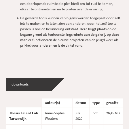
een doorlopende ruimte die plek biedt om tot rust te komen,
elkaar te ontmoeten en na te praten over de ervaring.
De geleerde tools kunnen vervolgens worden toegepast door zelf
iets te maken en te laten zien aan anderen: door het zelf toe te
passen is hoe de herinnering ontstaat. Deze krijgt plaats op de
begane grond als tentoonstellingsruimte aan de galerij: op deze
manier functioneren de nieuwe projecten van de jeugd weer als
prikkel voor anderen en is de cirkel rond.
downloads
auteur(s)
datum
type
grootte
Thesis Talent Lab
Anne-Sophie
juli
pdf
26,45 MB
Tarwewijk
Wouters
2020