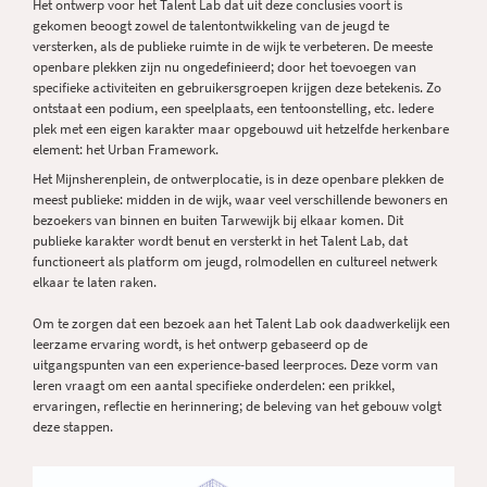
Het ontwerp voor het Talent Lab dat uit deze conclusies voort is
gekomen beoogt zowel de talentontwikkeling van de jeugd te
versterken, als de publieke ruimte in de wijk te verbeteren. De meeste
openbare plekken zijn nu ongedefinieerd; door het toevoegen van
specifieke activiteiten en gebruikersgroepen krijgen deze betekenis. Zo
ontstaat een podium, een speelplaats, een tentoonstelling, etc. Iedere
plek met een eigen karakter maar opgebouwd uit hetzelfde herkenbare
element: het Urban Framework.
Het Mijnsherenplein, de ontwerplocatie, is in deze openbare plekken de
meest publieke: midden in de wijk, waar veel verschillende bewoners en
bezoekers van binnen en buiten Tarwewijk bij elkaar komen. Dit
publieke karakter wordt benut en versterkt in het Talent Lab, dat
functioneert als platform om jeugd, rolmodellen en cultureel netwerk
elkaar te laten raken.
Om te zorgen dat een bezoek aan het Talent Lab ook daadwerkelijk een
leerzame ervaring wordt, is het ontwerp gebaseerd op de
uitgangspunten van een experience-based leerproces. Deze vorm van
leren vraagt om een aantal specifieke onderdelen: een prikkel,
ervaringen, reflectie en herinnering; de beleving van het gebouw volgt
deze stappen.