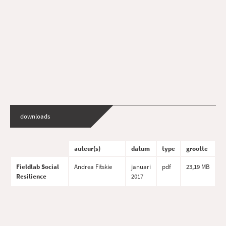
downloads
auteur(s)
datum
type
grootte
Fieldlab Social
Andrea Fitskie
januari
pdf
23,19 MB
Resilience
2017