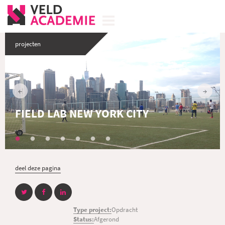
projecten
FIELD LAB NEW YORK CITY
deel deze pagina
Type project:
Opdracht
Status:
Afgerond