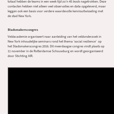
totaal hebben de teams in een week tijd zo’n 45
leads
nagetrokken. Deze
contacten hebben niet alleen veel observaties en data opgeleverd, maar
leggen ook een basis voor verdere waardevolle kennisuitwisseling met
de stad New York.
Stadsmakerscongres
Veldacademie organiseert naar aanleiding van het veldonderzoek in
New York inhoudelijke seminars rond het thema ‘social resilience’ op
het Stadsmakerscongres 2016. Dit meerdaagse congres vindt plaats op
11 november in de Rotterdamse Schouwburg en wordt georganiseerd
door Stichting AIR.