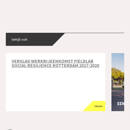
bekijk ook
VERSLAG WERKBIJEENKOMST FIELDLAB
SOCIAL RESILIENCE ROTTERDAM 2017-2020
EEN G
nieuws
opdrach
ONTWERP
TWEE PL