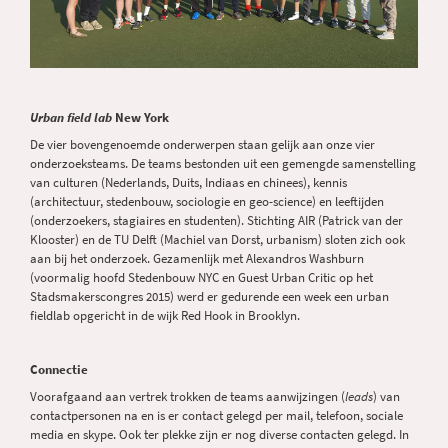
Urban field lab
New York
De vier bovengenoemde onderwerpen staan gelijk aan onze vier
onderzoeksteams. De teams bestonden uit een gemengde samenstelling
van culturen (Nederlands, Duits, Indiaas en chinees), kennis
(architectuur, stedenbouw, sociologie en geo-science) en leeftijden
(onderzoekers, stagiaires en studenten). Stichting AIR (Patrick van der
Klooster) en de TU Delft (Machiel van Dorst, urbanism) sloten zich ook
aan bij het onderzoek. Gezamenlijk met Alexandros Washburn
(voormalig hoofd Stedenbouw NYC en Guest Urban Critic op het
Stadsmakerscongres 2015) werd er gedurende een week een urban
fieldlab opgericht in de wijk Red Hook in Brooklyn.
Connectie
Voorafgaand aan vertrek trokken de teams aanwijzingen (
leads
) van
contactpersonen na en is er contact gelegd per mail, telefoon, sociale
media en skype. Ook ter plekke zijn er nog diverse contacten gelegd. In