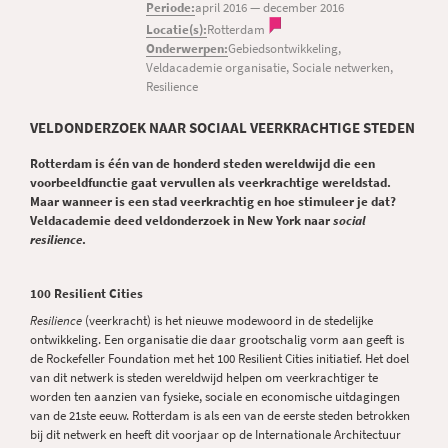
Periode:
april 2016
—
december 2016
Locatie(s):
Rotterdam
Onderwerpen:
Gebiedsontwikkeling,
Veldacademie organisatie, Sociale netwerken,
Resilience
VELDONDERZOEK NAAR SOCIAAL VEERKRACHTIGE STEDEN
Rotterdam is één van de honderd steden wereldwijd die een
voorbeeldfunctie gaat vervullen als veerkrachtige wereldstad.
Maar wanneer is een stad veerkrachtig en hoe stimuleer je dat?
Veldacademie deed veldonderzoek in New York naar
social
resilience
.
100 Resilient Cities
Resilience
(veerkracht) is het nieuwe modewoord in de stedelijke
ontwikkeling. Een organisatie die daar grootschalig vorm aan geeft is
de Rockefeller Foundation met het 100 Resilient Cities initiatief. Het doel
van dit netwerk is steden wereldwijd helpen om veerkrachtiger te
worden ten aanzien van fysieke, sociale en economische uitdagingen
van de 21ste eeuw. Rotterdam is als een van de eerste steden betrokken
bij dit netwerk en heeft dit voorjaar op de Internationale Architectuur