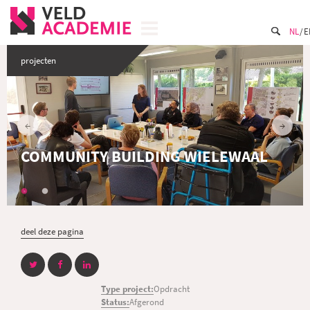
NL
E
projecten
COMMUNITY BUILDING WIELEWAAL
deel deze pagina
Type project:
Opdracht
Status:
Afgerond