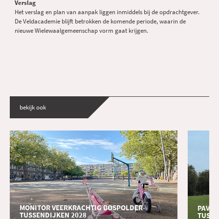
Verslag
Het verslag en plan van aanpak liggen inmiddels bij de opdrachtgever.
De Veldacademie blijft betrokken de komende periode, waarin de
nieuwe Wielewaalgemeenschap vorm gaat krijgen.
bekijk ook
MONITOR VEERKRACHTIG BOSPOLDER-
PAVIL
TUSSENDIJKEN 2028
TUSSE