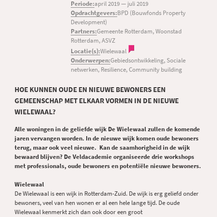
Periode:
april 2019
—
juli 2019
Opdrachtgevers:
BPD (Bouwfonds Property
Development)
Partners:
Gemeente Rotterdam, Woonstad
Rotterdam, ASVZ
Locatie(s):
Wielewaal
Onderwerpen:
Gebiedsontwikkeling, Sociale
netwerken, Resilience, Community building
HOE KUNNEN OUDE EN NIEUWE BEWONERS EEN
GEMEENSCHAP MET ELKAAR VORMEN IN DE NIEUWE
WIELEWAAL?
Alle woningen in de geliefde wijk De Wielewaal zullen de komende
jaren vervangen worden. In de nieuwe wijk komen oude bewoners
terug, maar ook veel nieuwe. Kan de saamhorigheid in de wijk
bewaard blijven? De Veldacademie organiseerde drie workshops
met professionals, oude bewoners en potentiële nieuwe bewoners.
Wielewaal
De Wielewaal is een wijk in Rotterdam-Zuid. De wijk is erg geliefd onder
bewoners, veel van hen wonen er al een hele lange tijd. De oude
Wielewaal kenmerkt zich dan ook door een groot