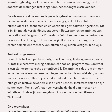
saamhorigheidsgevoel. De wijk is echter toe aan vernieuwing, mede
doordat de woningen niet langer aan hedendaagse eisen voldoen.
De Wielewaal zal de komende periode geheel vervangen worden door
nieuwbouw, dit proces is recent in werking gezet. Het aantal
huishoudens zal toenemen en er wordt plek gemaakt voor gezinnen. Dit
is in lijn met de verdichtingsopgave van Rotterdam en de ambities van
het Nationaal Programma Rotterdam-Zuid. Een deel van de bestaande
bewoners keert terug in de nieuwe wijk. Door de verdichting zullen
echter ook nieuwe mensen, van buiten de wijk, zich vestigen in de wijk.
Sociaal programma
Door de betrokken partijen is afgesproken om gelijktijdig aan de fysieke-
ruimtelijke herontwikkeling ook aan een sociaal programma. Daarvoor
is een sterke gemeenschap onontbeerlijk. De ambitie is daarom om ook
in de nieuwe Wielewaal een hechte gemeenschap te ontwikkelen, samen
met de bewoners. Daarbij is het idee dat iedereen betrokken wordt en
huidige en nieuwe bewoners elkaar leren kennen, interesses delen en fijn
samenleven. Men streeft naar een verscheidenheid aan mensen en
initiatieven in de wijk, samengebracht onder de noemer ‘Allemaal
Wielewaal’.
Drie workshops
Ter ondersteuning van deze
community building
organiseerde